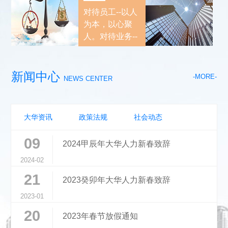
实现与客户的互利
对待员工--以人
双赢。
为本，以心聚
人。对待业务--
以效求存，以专
谋效。
新闻中心
-MORE-
NEWS CENTER
大华资讯
政策法规
社会动态
09
2024甲辰年大华人力新春致辞
2024-02
21
2023癸卯年大华人力新春致辞
2023-01
20
2023年春节放假通知